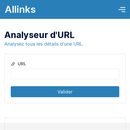
Allinks
Analyseur d'URL
Analysez tous les détails d'une URL.
URL
Valider