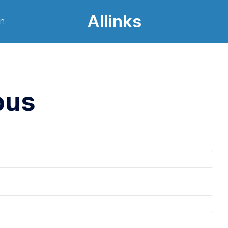
Allinks
on
ous