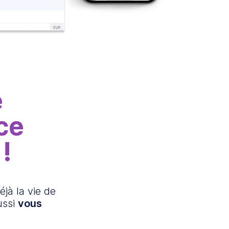
e
ce
!
éjà la vie de
ussi
vous