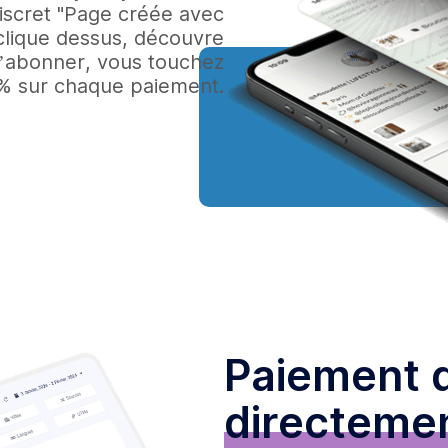
iscret "Page créée avec
n clique dessus, découvre
 s’abonner, vous touchez
% sur chaque paiement.
Paiement 
directemen