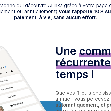
sonne qui découvre Allinks grâce à votre page 
lement ou annuellement)
vous rapporte 10% s
paiement, à vie, sans aucun effort.
Une
commi
récurrente
temps !
Que vos filleuls chois
annuel, vous percevez
automatiquement, et po
votre lien ou votre page