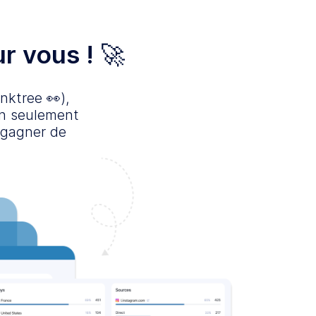
ur vous ! 🚀
nktree 👀),
on seulement
 gagner de