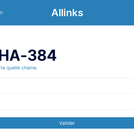
Allinks
on
SHA-384
e quelle chaine.
Valider