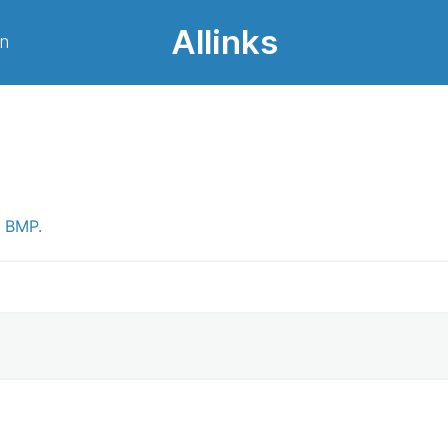
Allinks
on
n BMP.