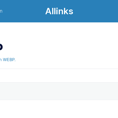
Allinks
on
P
en WEBP.