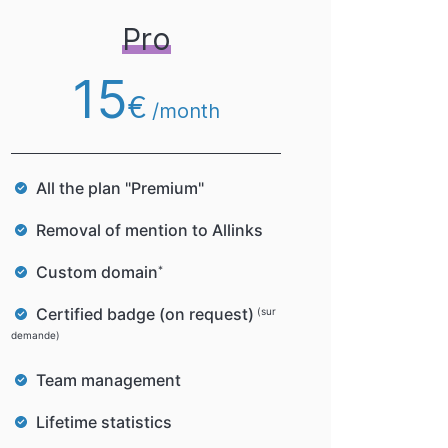
Pro
15
€
/month
All the plan "Premium"
Removal of mention to Allinks
Custom domain
*
Certified badge (on request)
(sur
demande)
Team management
Lifetime statistics