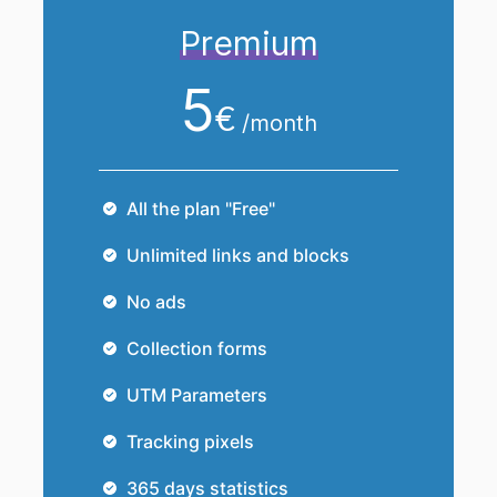
Premium
5
€
/month
All the plan "Free"
Unlimited links and blocks
No ads
Collection forms
UTM Parameters
Tracking pixels
365 days statistics