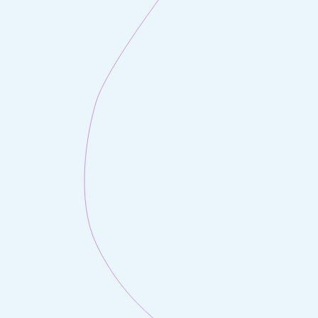
in de ne
 ensuite
 de
lisé dans
e, qui
ncement
ur votre
r son
ge, qui
es