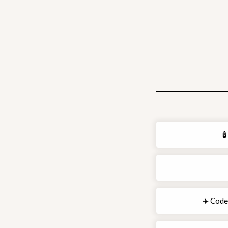
🧴
✈️ Code