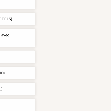
ETTE15)
s avec
10)
0)