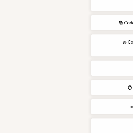
📚 Cod
🧽 Co
💍
